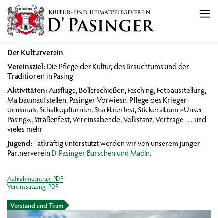
Fotogalerie
Kontakt
Der Kulturverein
Vereinsziel:
Die Pflege der Kultur, des Brauchtums und der
Traditionen in Pasing
Aktivitäten:
Ausflüge, Böller­schießen, Fasching, Foto­ausstellung,
Maibaum­aufstellen, Pasinger Vorwiesn, Pflege des Krieger­
denkmals, Schaf­kopf­turnier, Starkbier­fest, Sticker­album »Unser
Pasing«, Straßen­fest, Vereins­abende, Volks­tanz, Vorträge … und
vieles mehr
Jugend:
Tatkräftig unterstützt werden wir von unserem jungen
Partnerverein
D’
Pasinger Burschen und Madln
.
Aufnahmeantrag, PDF
Vereinssatzung, PDF
Vorstand und Team